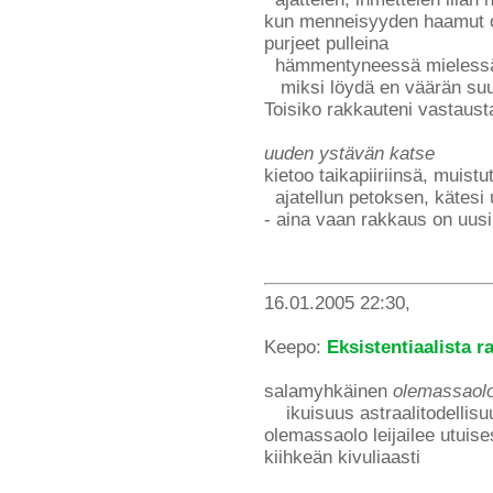
kun menneisyyden haamut ov
purjeet pulleina
hämmentyneessä mielessä 
miksi löydä en väärän su
Toisiko rakkauteni vastaus
uuden ystävän katse
kietoo taikapiiriinsä, muist
ajatellun petoksen, kätes
- aina vaan rakkaus on uusi 
16.01.2005 22:30,
Keepo:
Eksistentiaalista r
salamyhkäinen
olemassaol
ikuisuus astraalitodellisu
olemassaolo leijailee utuise
kiihkeän kivuliaasti