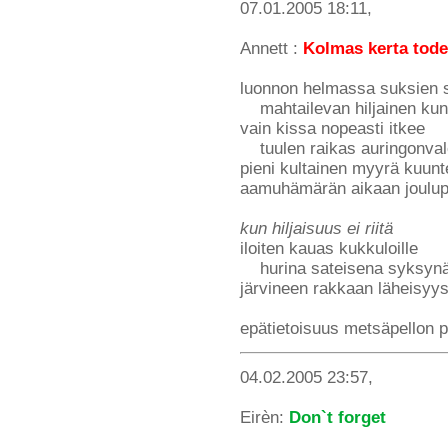
07.01.2005 18:11,
Annett :
Kolmas kerta tod
luonnon helmassa suksien 
mahtailevan hiljainen kun e
vain kissa nopeasti itkee
tuulen raikas auringonval
pieni kultainen myyrä kuunt
aamuhämärän aikaan joulupu
kun hiljaisuus ei riitä
iloiten kauas kukkuloille
hurina sateisena syksynä 
järvineen rakkaan läheisyy
epätietoisuus metsäpellon p
04.02.2005 23:57,
Eirèn:
Don`t forget