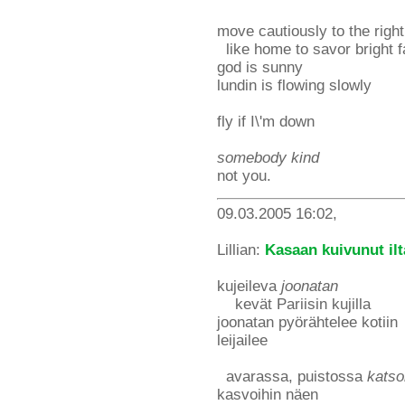
move cautiously to the right
like home to savor bright fa
god is sunny
lundin is flowing slowly
fly if I\'m down
somebody kind
not you.
09.03.2005 16:02,
Lillian:
Kasaan kuivunut il
kujeileva
joonatan
kevät Pariisin kujilla
joonatan pyörähtelee kotiin
leijailee
avarassa, puistossa
katso
kasvoihin näen