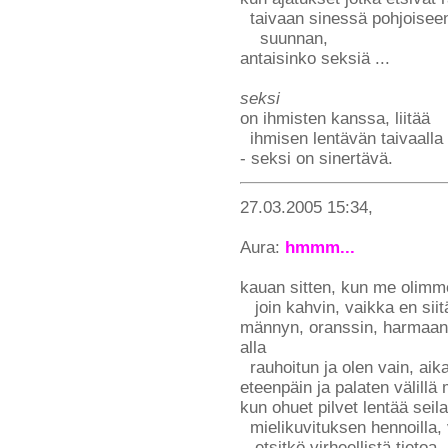
taivaan sinessä pohjoisee
suunnan,
antaisinko seksiä ...
seksi
on ihmisten kanssa, liitää
ihmisen lentävän taivaalla
- seksi on sinertävä.
27.03.2005 15:34,
Aura:
hmmm...
kauan sitten, kun me olimm
join kahvin, vaikka en siit
männyn, oranssin, harmaan,
alla
rauhoitun ja olen vain, aik
eteenpäin ja palaten välill
kun ohuet pilvet lentää seil
mielikuvituksen hennoilla, v
etsitkö virheellistä tietoa,