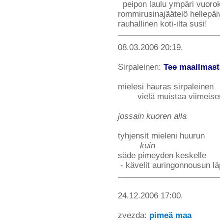
peipon laulu ympäri vuoroka
rommirusinajäätelö hellepä
rauhallinen koti-ilta susi!
08.03.2006 20:19,
Sirpaleinen:
Tee maailmast
mielesi hauras sirpaleinen
vielä muistaa viimeise
jossain kuoren alla
tyhjensit mieleni huurun
kuin
säde pimeyden keskelle
- kävelit auringonnousun lä
24.12.2006 17:00,
zvezda:
pimeä maa