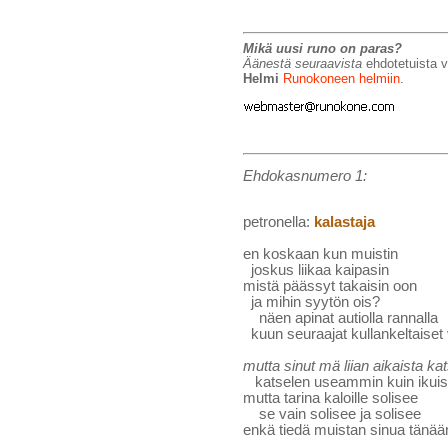
Mikä uusi runo on paras?
Äänestä seuraavista
ehdotetuista v
Helmi
Runokoneen helmiin
.
Ehdokasnumero 1:
petronella:
kalastaja
en koskaan kun muistin
joskus liikaa kaipasin
mistä päässyt takaisin oon
ja mihin syytön ois?
näen apinat autiolla rannalla
kuun seuraajat kullankeltaiset v
mutta sinut mä liian aikaista ka
katselen useammin kuin ikuis
mutta tarina kaloille solisee
se vain solisee ja solisee
enkä tiedä muistan sinua tänää