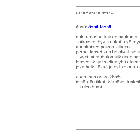
Ehdokasnumero 5:
ässä:
ässä tässä
nukkumassa koirien haukunta
aikainen, hyvin nukuttu yö myöh
aurinkoisen päivän jälkeen
perhe, lapset kun he olivat pie
tyyni tai rauhaton silkkinen haht
lehdenjakaja vaeltaa yhä eteenp
joka hetki tässä ja nyt kotona j
huominen on seikkailu
ininällään itikat, kärpäset tunk
tuulen humi