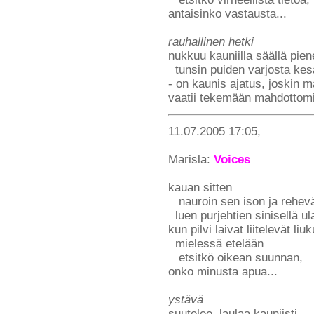
antaisinko vastausta...
rauhallinen hetki
nukkuu kauniilla säällä pien
tunsin puiden varjosta kes
- on kaunis ajatus, joskin m
vaatii tekemään mahdottomi
11.07.2005 17:05,
Marisla:
Voices
kauan sitten
nauroin sen ison ja rehevä
luen purjehtien sinisellä ul
kun pilvi laivat liitelevät liu
mielessä etelään
etsitkö oikean suunnan,
onko minusta apua...
ystävä
suutelee, laulaa kauniisti