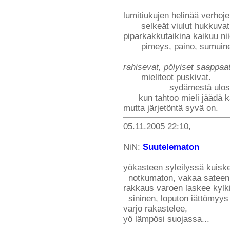
lumitiukujen helinää verhoje
selkeät viulut hukkuvat h
piparkakkutaikina kaikuu n
pimeys, paino, sumuinen
rahisevat, pölyiset saappaa
mieliteot puskivat.
sydämestä ulos
kun tahtoo mieli jäädä ka
mutta järjetöntä syvä on.
05.11.2005 22:10,
NiN:
Suutelematon
yökasteen syleilyssä kuiske
notkumaton, vakaa sateen 
rakkaus varoen laskee kylki
sininen, loputon iättömyys 
varjo rakastelee,
yö lämpösi suojassa...