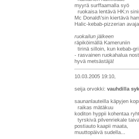
myyrä surffaamalla syö
ruokaisa lentävä HK:n sin
Mc Donald\'sin kiertävä ham
Halic-kebab-pizzerian avajais
ruokailun jälkeen
räpiköimällä Kameruniin
tirinä silloin, kun kebab-gri
- rasvainen ruokahalua nos
hyvä metsästäjä!
10.03.2005 19:10,
seija orvokki:
vauhdilla sy
saunanlauteilla käpyjen ko
raikas mätäkuu
koditon hyppii kohentaa ryh
tyrskivä pilvenriekale taiv
postiauto kaapii maata,
muuttopäivä sudella...