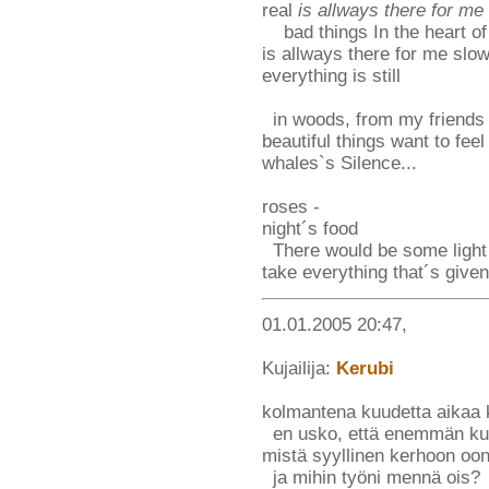
real
is allways there for me
bad things In the heart of
is allways there for me slo
everything is still
in woods, from my friends
beautiful things want to fee
whales`s Silence...
roses -
night´s food
There would be some light 
take everything that´s given
01.01.2005 20:47,
Kujailija:
Kerubi
kolmantena kuudetta aikaa k
en usko, että enemmän kuin
mistä syyllinen kerhoon oo
ja mihin työni mennä ois?