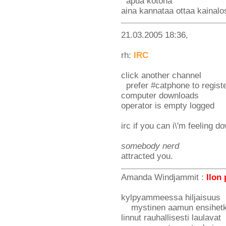
apua kotona
aina kannataa ottaa kainalo
21.03.2005 18:36,
rh:
IRC
click another channel
prefer #catphone to registe
computer downloads
operator is empty logged
irc if you can i\'m feeling d
somebody nerd
attracted you.
Amanda Windjammit :
Ilon 
kylpyammeessa hiljaisuus
mystinen aamun ensihetk
linnut rauhallisesti laulavat