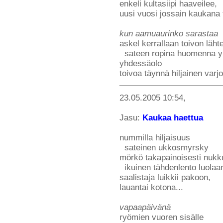
enkeli kultasiipi haaveilee,
uusi vuosi jossain kaukana t
kun aamuaurinko sarastaa
askel kerrallaan toivon lähte
sateen ropina huomenna yks
yhdessäolo
toivoa täynnä hiljainen varjo
23.05.2005 10:54,
Jasu:
Kaukaa haettua
nummilla hiljaisuus
sateinen ukkosmyrsky
mörkö takapainoisesti nukk
ikuinen tähdenlento luolaa
saalistaja luikkii pakoon,
lauantai kotona...
vapaapäivänä
ryömien vuoren sisälle