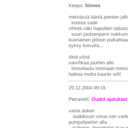
Keepo:
Siimes
metsässä ääniä pienten jal
kostea sade
vihreä väki hapuillen tallust
suuri joutsenparvi nukku
kuoriainen piiloon puikahtaa
syksy koivulla...
tänä yönä
vaivihkaa juurten alle
linnunlaulu toisinaan mets
haikea mutta kaunis siili!
29.12.2004 09:19,
Petranelli:
Oudot ajatukset
vasta äsken
oudoksuin sinua sen vanka
pumpulipeiton alla
ajattelen, ihmettelen liian