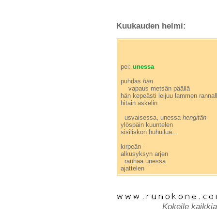
Kuukauden helmi:
pei:
unessa
puhdas
hän
vapaus metsän päällä
hän kepeästi leijuu lammen rannal
hitain askelin
usvaisessa, unessa
hengitän
ylöspäin kuuntelen
sisiliskon huhuilua...
kirpeän -
alkusyksyn arjen
rauhaa unessa
ajattelen
Kokeile kaikkia 