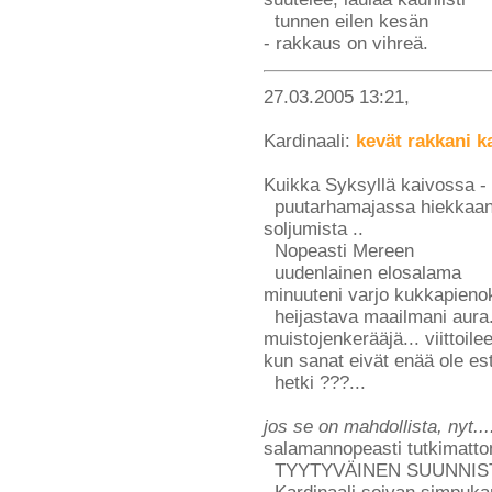
tunnen eilen kesän
- rakkaus on vihreä.
27.03.2005 13:21,
Kardinaali:
kevät rakkani k
Kuikka Syksyllä kaivossa - 
puutarhamajassa hiekkaan j
soljumista ..
Nopeasti Mereen
uudenlainen elosalama
minuuteni varjo kukkapienoka
heijastava maailmani aura...
muistojenkerääjä... viittoilee
kun sanat eivät enää ole es
hetki ???...
jos se on mahdollista, nyt...
salamannopeasti tutkimatt
TYYTYVÄINEN SUUNNIS