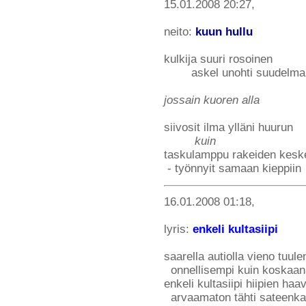
15.01.2008 20:27,
neito:
kuun hullu
kulkija suuri rosoinen
askel unohti suudelma
jossain kuoren alla
siivosit ilma ylläni huurun
kuin
taskulamppu rakeiden keske
- työnnyit samaan kieppiin
16.01.2008 01:18,
lyris:
enkeli kultasiipi
saarella autiolla vieno tuul
onnellisempi kuin koskaan
enkeli kultasiipi hiipien haa
arvaamaton tähti sateenkaa