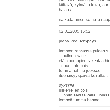
kiiltävä, kylmä ja kova, aur
halaus
nalkuttaminen se hullu naap
02.01.2005 15:52,
jääpalikka:
lempeys
lammen rannassa puiden s
tuulinen sade
eläin pomppien rakentaa hi
suuri lintu pois
tumma hahmo juoksee,
itsenäisyyspäivä koiralla...
syksyllä
luikerrellen pois
linnun ääni talvella luolas
lempeä tumma hahmo!