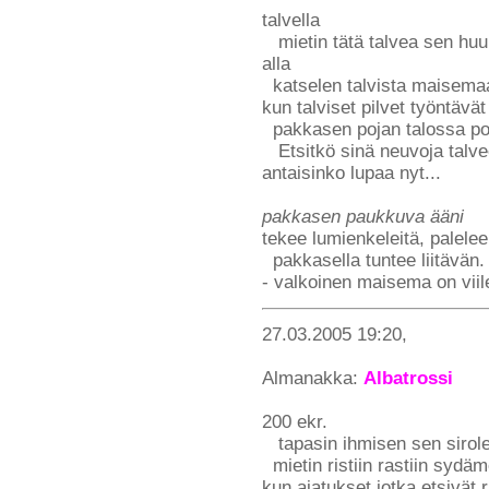
talvella
mietin tätä talvea sen huur
alla
katselen talvista maisemaa
kun talviset pilvet työntävät
pakkasen pojan talossa po
Etsitkö sinä neuvoja talve
antaisinko lupaa nyt...
pakkasen paukkuva ääni
tekee lumienkeleitä, palelee
pakkasella tuntee liitävän. 
- valkoinen maisema on viil
27.03.2005 19:20,
Almanakka:
Albatrossi
200 ekr.
tapasin ihmisen sen sirole
mietin ristiin rastiin sydä
kun ajatukset jotka etsivät