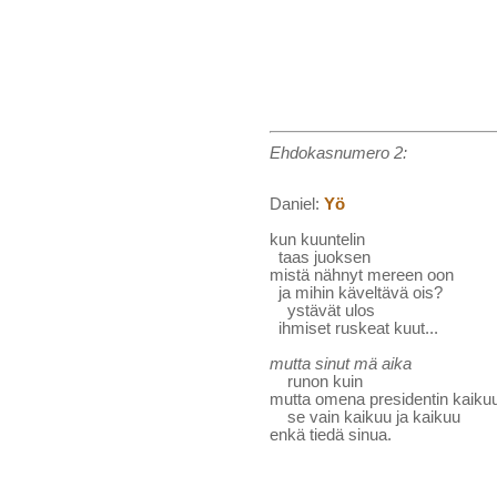
Ehdokasnumero 2:
Daniel:
Yö
kun kuuntelin
taas juoksen
mistä nähnyt mereen oon
ja mihin käveltävä ois?
ystävät ulos
ihmiset ruskeat kuut...
mutta sinut mä aika
runon kuin
mutta omena presidentin kaiku
se vain kaikuu ja kaikuu
enkä tiedä sinua.