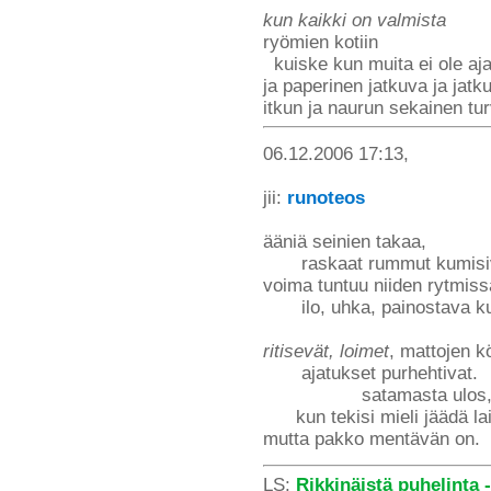
kun kaikki on valmista
ryömien kotiin
kuiske kun muita ei ole aja
ja paperinen jatkuva ja jatk
itkun ja naurun sekainen tu
06.12.2006 17:13,
jii:
runoteos
ääniä seinien takaa,
raskaat rummut kumisiv
voima tuntuu niiden rytmiss
ilo, uhka, painostava ku
ritisevät, loimet
, mattojen k
ajatukset purhehtivat.
satamasta ulos
kun tekisi mieli jäädä lait
mutta pakko mentävän on.
LS:
Rikkinäistä puhelinta -