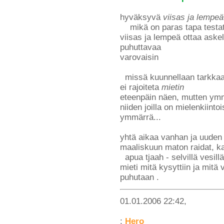
hyväksyvä
viisas ja lempeä
mikä on paras tapa testata k
viisas ja lempeä ottaa aske
puhuttavaa
varovaisin
missä kuunnellaan tarkkaan e
ei rajoiteta
mietin
eteenpäin näen, mutten ym
niiden joilla on mielenkiinto
ymmärrä...
yhtä aikaa vanhan ja uuden 
maaliskuun maton raidat, k
apua tjaah - selvillä vesil
mieti mitä kysyttiin ja mitä 
puhutaan .
01.01.2006 22:42,
:
Hero