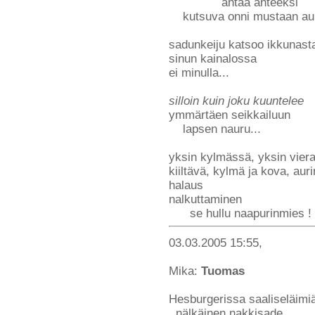
antaa anteeksi
kutsuva onni mustaan au
sadunkeiju katsoo ikkunasta
sinun kainalossa
ei minulla...
silloin kuin joku kuuntelee
ymmärtäen seikkailuun
lapsen nauru...
yksin kylmässä, yksin vier
kiiltävä, kylmä ja kova, aur
halaus
nalkuttaminen
se hullu naapurinmies !
03.03.2005 15:55,
Mika:
Tuomas
Hesburgerissa saaliseläimi
nälkäinen nakkisade