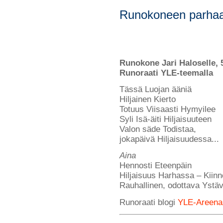
Runokoneen parhaa
Runokone Jari Haloselle, 5
Runoraati YLE-teemalla
Tässä Luojan ääniä
Hiljainen Kierto
Totuus Viisaasti Hymyilee
Syli Isä-äiti Hiljaisuuteen
Valon säde Todistaa,
jokapäivä Hiljaisuudessa...
Aina
Hennosti Eteenpäin
Hiljaisuus Harhassa – Kiin
Rauhallinen, odottava Ystäv
Runoraati blogi
YLE-Areena