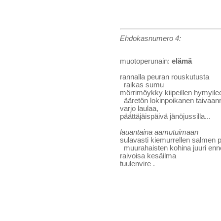
Ehdokasnumero 4:
muotoperunain:
elämä
rannalla peuran rouskutusta
raikas sumu
mörrimöykky kiipeillen hymyile
ääretön lokinpoikanen taivaan
varjo laulaa,
päättäjäispäivä jänöjussilla...
lauantaina aamutuimaan
sulavasti kiemurrellen salmen 
muurahaisten kohina juuri enne
raivoisa kesäilma
tuulenvire .