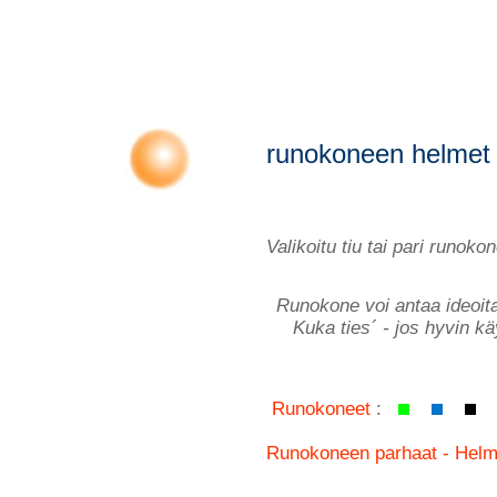
runokoneen hel
Valikoitu tiu tai pari runok
Runokone voi antaa i
Kuka ties´ - jos hyvin 
Runokoneet
:
Runokoneen parhaat - Helm