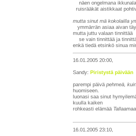
näen ongelmana ikkunalaud
ruisrääkät aistikkaat pohtiv
mutta sinut mä kokolailla y
ymmärrän asiaa aivan täysin
mutta juttu valaan tinnittää
se vain tinnittää ja tinnitt
enkä tiedä etsinkö sinua mi
16.01.2005 20:00,
Sandy:
Piristystä päivään
parempi päivä
pehmeä, kui
huomiseen.
luonasi saa sinut hymyilemä
kuulla kaiken
rohkeasti elämää
Tallaamaan
16.01.2005 23:10,