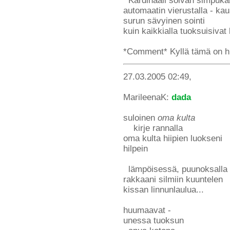
Kardinaali soivan simpukan 
automaatin vierustalla - ka
surun sävyinen sointi
kuin kaikkialla tuoksuisivat
*Comment* Kyllä tämä on huo
27.03.2005 02:49,
MarileenaK:
dada
suloinen
oma kulta
kirje rannalla
oma kulta hiipien luokseni
hilpein
lämpöisessä, puunoksalla
rakkaani silmiin kuuntelen
kissan linnunlaulua...
huumaavat -
unessa tuoksun