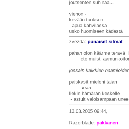
joutsenten suhinaa...
vienon -
kevään tuoksun
apua kahvilassa
usko huomiseen kädestä
zvezda:
punaiset silmät
pahan olon käärme terävä l
ote muisti aamunkoito
jossain kaikkien naamioiden
paiskasit mieleni taian
kuin
liekin hämärän keskelle
- astuit valoisampaan unee
13.03.2005 09:44,
Razorblade:
pakkanen