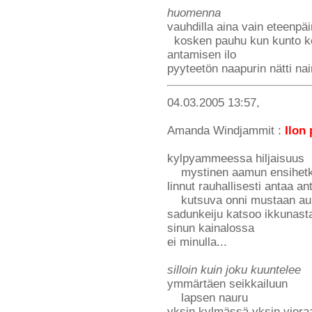
huomenna
vauhdilla aina vain eteenpäi
kosken pauhu kun kunto ke
antamisen ilo
pyyteetön naapurin nätti na
04.03.2005 13:57,
Amanda Windjammit :
Ilon 
kylpyammeessa hiljaisuus
mystinen aamun ensihetk
linnut rauhallisesti antaa an
kutsuva onni mustaan au
sadunkeiju katsoo ikkunasta
sinun kainalossa
ei minulla...
silloin kuin joku kuuntelee
ymmärtäen seikkailuun
lapsen nauru
yksin kylmässä yksin viera